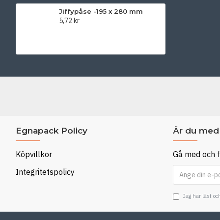
Jiffypåse -195 x 280 mm
5,72 kr
Egnapack Policy
Är du med 
Köpvillkor
Gå med och f
Integritetspolicy
Jag har läst o