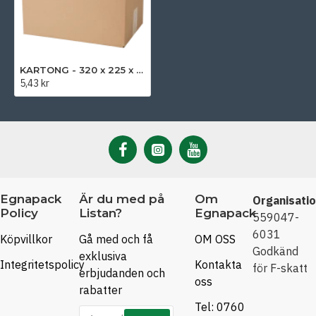
KARTONG - 320 x 225 x 95 mm
5,43 kr
Egnapack
Är du med på
Om
Organisati
Policy
Listan?
Egnapack
559047-
6031
Köpvillkor
Gå med och få
OM OSS
Godkänd
exklusiva
Integritetspolicy
Kontakta
för F-skatt
erbjudanden och
oss
rabatter
Tel: 0760