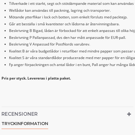
Tillverkade i ett starkt, segt och stötdämpande material som kan användas 
Wellådor kan användas till packning, lagring och transporter.
Mötande ytterflikar i lock och botten, som enkelt försluts med packtejp.
Går att beställa i små kvantiteter och lådorna är återvinningsbara.
Beskrivning B Bigad, lådan är förbockad för att enkelt anpassas till olika höj
Beskrivning P Pallanpassad, dvs den har mått anpassade för EUR-pall.
Beskrivning V Anpassad för PostNords varubrev.
Kvalitet B är våra budgetlådor i returfiber med mindre papper som passar u
Kvalitet S är våra standardlådor producerade med mer papper för en tåliga
Fp anger förpackningen och antal lådor i en bunt, Pall anger hur många lådo
Pris per styck. Levereras i platta paket.
RECENSIONER
TRYCKINFORMATION