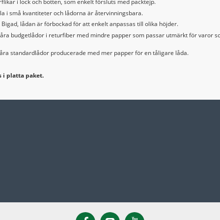
flikar i lock och botten, som enkelt försluts med packtejp.
lla i små kvantiteter och lådorna är återvinningsbara.
Bigad, lådan är förbockad för att enkelt anpassas till olika höjder.
 våra budgetlådor i returfiber med mindre papper som passar utmärkt för varor so
 våra standardlådor producerade med mer papper för en tåligare låda.
 i platta paket.