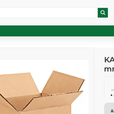
KA
m
A