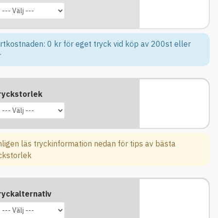
rtkostnaden: 0 kr för eget tryck vid köp av 200st eller
r
ryckstorlek
ligen läs tryckinformation nedan för tips av bästa
ckstorlek
ryckalternativ