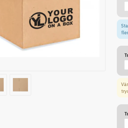
Sta
fle
T
Vän
try
T