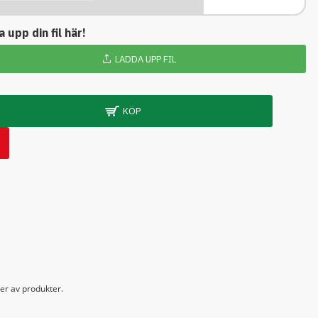
 upp din fil här!
LADDA UPP FIL
KÖP
er av produkter.