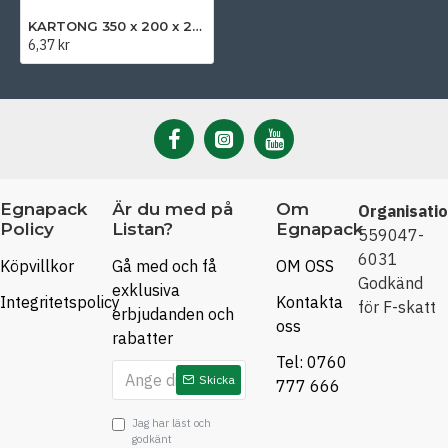
KARTONG 350 x 200 x 250 mm
6,37 kr
Egnapack
Är du med på
Om
Organisati
Policy
Listan?
Egnapack
559047-
6031
Köpvillkor
Gå med och få
OM OSS
Godkänd
exklusiva
Integritetspolicy
Kontakta
för F-skatt
erbjudanden och
oss
rabatter
Tel: 0760
Skicka
777 666
Jag har läst och
godkänt