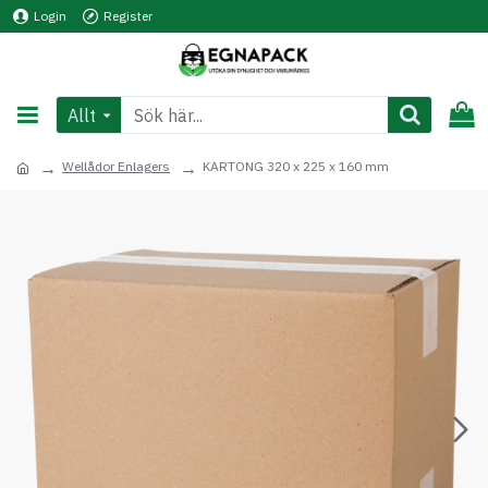
Login
Register
Allt
Wellådor Enlagers
KARTONG 320 x 225 x 160 mm