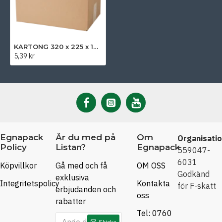
KARTONG 320 x 225 x 160 mm
5,39 kr
Egnapack
Är du med på
Om
Organisati
Policy
Listan?
Egnapack
559047-
6031
Köpvillkor
Gå med och få
OM OSS
Godkänd
exklusiva
Integritetspolicy
Kontakta
för F-skatt
erbjudanden och
oss
rabatter
Tel: 0760
Skicka