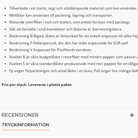
Tillverkade i ett starkt, segt och stötdämpande material som kan användas 
Wellådor kan användas till packning, lagring och transporter.
Mötande ytterflikar i lock och botten, som enkelt försluts med packtejp.
Går att beställa i små kvantiteter och lådorna är återvinningsbara.
Beskrivning B Bigad, lådan är förbockad för att enkelt anpassas till olika höj
Beskrivning P Pallanpassad, dvs den har mått anpassade för EUR-pall.
Beskrivning V Anpassad för PostNords varubrev.
Kvalitet B är våra budgetlådor i returfiber med mindre papper som passar u
Kvalitet S är våra standardlådor producerade med mer papper för en tåliga
Fp anger förpackningen och antal lådor i en bunt, Pall anger hur många lådo
Pris per styck. Levereras i platta paket.
RECENSIONER
TRYCKINFORMATION