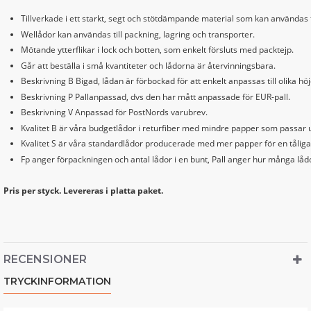
Tillverkade i ett starkt, segt och stötdämpande material som kan användas 
Wellådor kan användas till packning, lagring och transporter.
Mötande ytterflikar i lock och botten, som enkelt försluts med packtejp.
Går att beställa i små kvantiteter och lådorna är återvinningsbara.
Beskrivning B Bigad, lådan är förbockad för att enkelt anpassas till olika höj
Beskrivning P Pallanpassad, dvs den har mått anpassade för EUR-pall.
Beskrivning V Anpassad för PostNords varubrev.
Kvalitet B är våra budgetlådor i returfiber med mindre papper som passar u
Kvalitet S är våra standardlådor producerade med mer papper för en tåliga
Fp anger förpackningen och antal lådor i en bunt, Pall anger hur många lådo
Pris per styck. Levereras i platta paket.
RECENSIONER
TRYCKINFORMATION