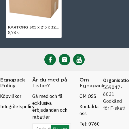
KARTONG 305 x 215 x 320 mm
8,78 kr
Egnapack
Är du med på
Om
Organisati
Policy
Listan?
Egnapack
559047-
6031
Köpvillkor
Gå med och få
OM OSS
Godkänd
exklusiva
Integritetspolicy
Kontakta
för F-skatt
erbjudanden och
oss
rabatter
Tel: 0760
Skicka