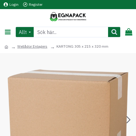
Login
Register
Allt
Wellådor Enlagers
KARTONG 305 x 215 x 320 mm