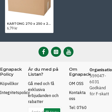
KARTONG 270 x 250 x 200 mm
6,79 kr
Egnapack
Är du med på
Om
Organisati
Policy
Listan?
Egnapack
559047-
6031
Köpvillkor
Gå med och få
OM OSS
Godkänd
exklusiva
Integritetspolicy
Kontakta
för F-skatt
erbjudanden och
oss
rabatter
Tel: 0760
Skicka