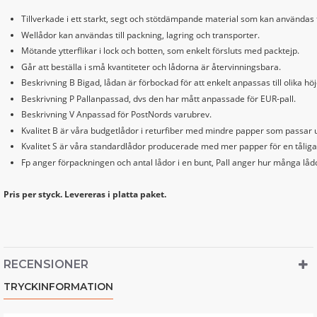
Tillverkade i ett starkt, segt och stötdämpande material som kan användas 
Wellådor kan användas till packning, lagring och transporter.
Mötande ytterflikar i lock och botten, som enkelt försluts med packtejp.
Går att beställa i små kvantiteter och lådorna är återvinningsbara.
Beskrivning B Bigad, lådan är förbockad för att enkelt anpassas till olika höj
Beskrivning P Pallanpassad, dvs den har mått anpassade för EUR-pall.
Beskrivning V Anpassad för PostNords varubrev.
Kvalitet B är våra budgetlådor i returfiber med mindre papper som passar u
Kvalitet S är våra standardlådor producerade med mer papper för en tåliga
Fp anger förpackningen och antal lådor i en bunt, Pall anger hur många lådo
Pris per styck. Levereras i platta paket.
RECENSIONER
TRYCKINFORMATION