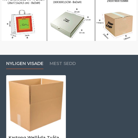
NYLIGEN VISADE
MEST SEDD
Kartong Wellåda Tvålagers - 1160 x 300 x 300 mm