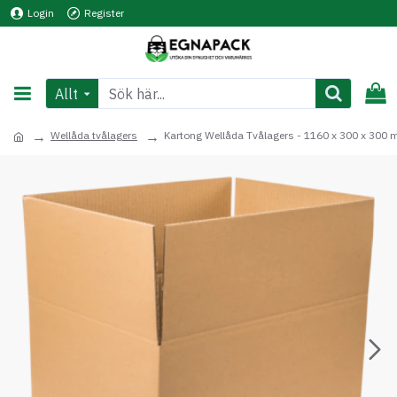
Login
Register
Allt
Wellåda tvålagers
Kartong Wellåda Tvålagers - 1160 x 300 x 300