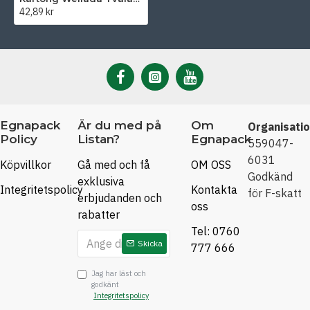
42,89 kr
Egnapack
Är du med på
Om
Organisati
Policy
Listan?
Egnapack
559047-
6031
Köpvillkor
Gå med och få
OM OSS
Godkänd
exklusiva
Integritetspolicy
Kontakta
för F-skatt
erbjudanden och
oss
rabatter
Tel: 0760
Skicka
777 666
Jag har läst och
godkänt
Integritetspolicy