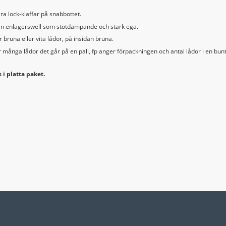
ra lock-klaffar på snabbottet.
 en enlagerswell som stötdämpande och stark ega.
 bruna eller vita lådor, på insidan bruna.
r många lådor det går på en pall, fp anger förpackningen och antal lådor i en bunt
 i platta paket.