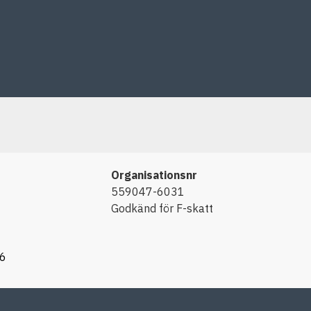
Organisationsnr
559047-6031
Godkänd för F-skatt
66