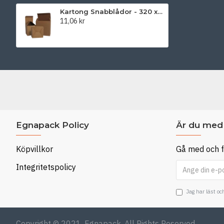
Kartong Snabblådor - 320 x 225 x 250 mm
11,06 kr
Egnapack Policy
Är du med 
Köpvillkor
Gå med och f
Integritetspolicy
Jag har läst o
Copyright © 2021, Egnapack, All Rights Reserved