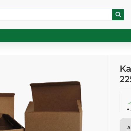
Ka
22
A