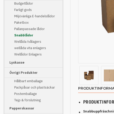
Budgetlådor
Farligt gods
Miljövänliga E-handelslådor
Paketbox
Pallanpassade lådor
Snabblådor
Wellåda tvålagers
wellåda vita enlagers
Wellådor Enlagers
Lyxkasse
Övrigt Produkter
Hållbart emballage
Packpåsar och plastsäckar
PRODUKTINFORMA
Postemballage
Tejp & förslutning
PRODUKTINFO
Papperskassar
Snabbuppfräschnin