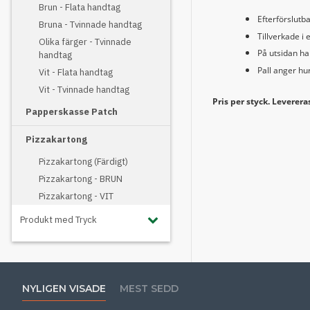
Brun - Flata handtag
Efterförslutba
Bruna - Tvinnade handtag
Tillverkade i
Olika färger - Tvinnade
På utsidan har
handtag
Pall anger hu
Vit - Flata handtag
Vit - Tvinnade handtag
Pris per styck. Levereras
Papperskasse Patch
Pizzakartong
Pizzakartong (Färdigt)
Pizzakartong - BRUN
Pizzakartong - VIT
Produkt med Tryck
NYLIGEN VISADE
MEST SEDD