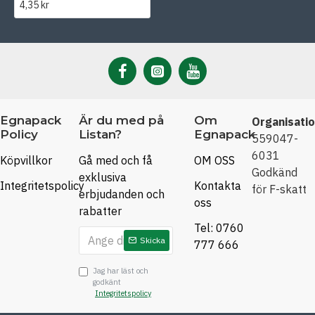
4,35 kr
Egnapack
Är du med på
Om
Organisati
Policy
Listan?
Egnapack
559047-
6031
Köpvillkor
Gå med och få
OM OSS
Godkänd
exklusiva
Integritetspolicy
Kontakta
för F-skatt
erbjudanden och
oss
rabatter
Tel: 0760
Skicka
777 666
Jag har läst och
godkänt
Integritetspolicy