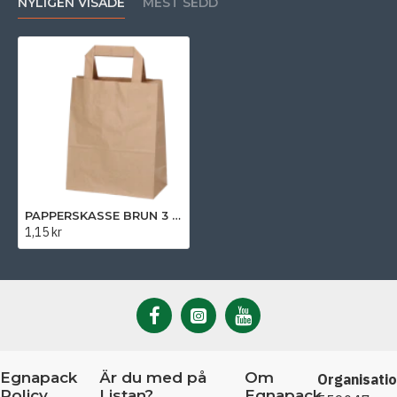
NYLIGEN VISADE
MEST SEDD
PAPPERSKASSE BRUN 3 LITER (18x9x22 cm)
1,15 kr
Egnapack
Är du med på
Om
Organisati
Policy
Listan?
Egnapack