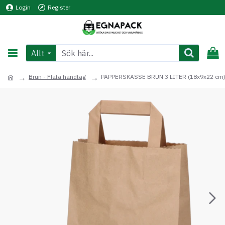
Login
Register
Allt
Brun - Flata handtag
PAPPERSKASSE BRUN 3 LITER (18x9x22 cm