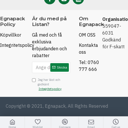
Egnapack
Är du med på
Om
Organisati
Policy
Listan?
Egnapack
559047-
6031
Köpvillkor
Gå med och få
OM OSS
Godkänd
exklusiva
Integritetspolicy
Kontakta
för F-skatt
erbjudanden och
oss
rabatter
Tel: 0760
Skicka
777 666
Jag har läst och
godkänt
Integritetspolicy
Copyright © 2021, Egnapack, All Rights Reserved
Home
Wishlist
Compare
Email
Call us