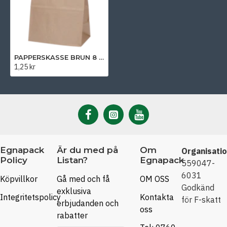
PAPPERSKASSE BRUN 8 LITER - 22x14x26 cm
1,25 kr
Egnapack
Är du med på
Om
Organisati
Policy
Listan?
Egnapack
559047-
6031
Köpvillkor
Gå med och få
OM OSS
Godkänd
exklusiva
Integritetspolicy
Kontakta
för F-skatt
erbjudanden och
oss
rabatter