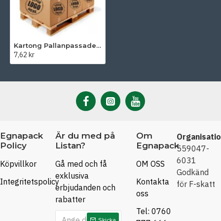
Kartong Pallanpassade lådor 390 x 290 x 130 mm
7,62 kr
Egnapack
Är du med på
Om
Organisati
Policy
Listan?
Egnapack
559047-
6031
Köpvillkor
Gå med och få
OM OSS
Godkänd
exklusiva
Integritetspolicy
Kontakta
för F-skatt
erbjudanden och
oss
rabatter
Tel: 0760
Skicka