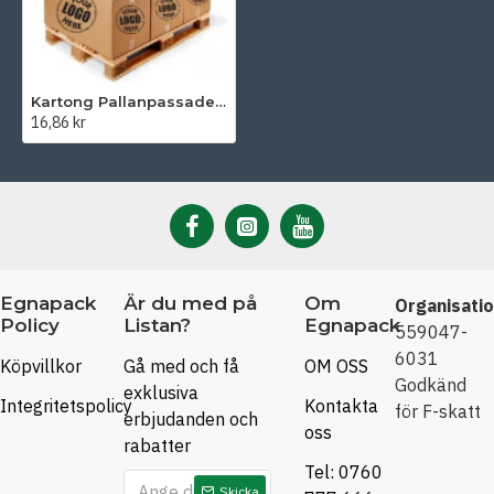
Kartong Pallanpassade lådor 380 x 380 x 380 mm
16,86 kr
Egnapack
Är du med på
Om
Organisati
Policy
Listan?
Egnapack
559047-
6031
Köpvillkor
Gå med och få
OM OSS
Godkänd
exklusiva
Integritetspolicy
Kontakta
för F-skatt
erbjudanden och
oss
rabatter
Tel: 0760
Skicka