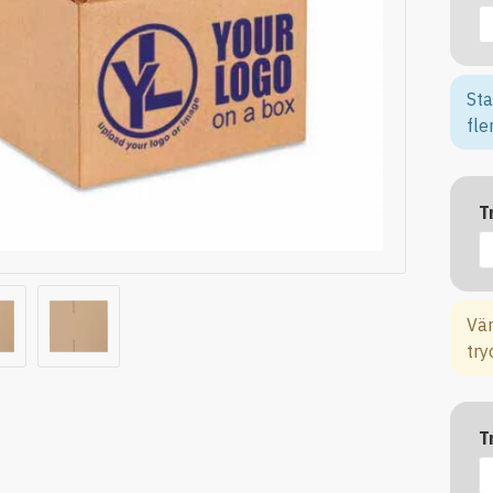
Sta
fle
T
Vän
try
T