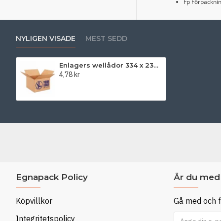
Fp Förpackning
NYLIGEN VISADE
MEST SEDD
Enlagers wellådor 334 x 234 x 57 mm
4,78 kr
Egnapack Policy
Är du med 
Köpvillkor
Gå med och f
Integritetspolicy