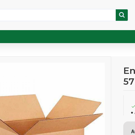
En
5
A