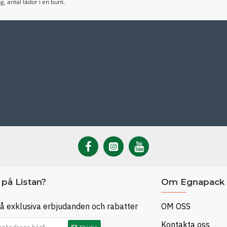
, antal lådor i en bunt.
på Listan?
Om Egnapack
å exklusiva erbjudanden och rabatter
OM OSS
Kontakta oss