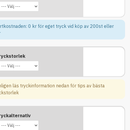
rtkostnaden: 0 kr för eget tryck vid köp av 200st eller
r
ryckstorlek
ligen läs tryckinformation nedan för tips av bästa
ckstorlek
ryckalternativ