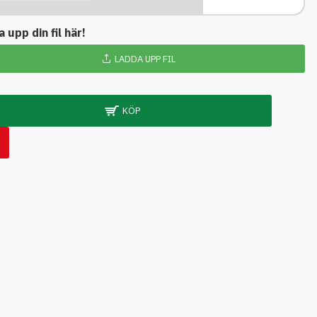
 upp din fil här!
LADDA UPP FIL
KÖP