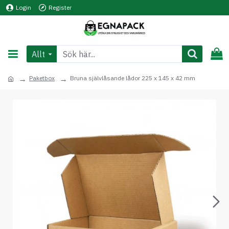
Login
Register
Allt
Paketbox
Bruna självlåsande lådor 225 x 145 x 42 mm