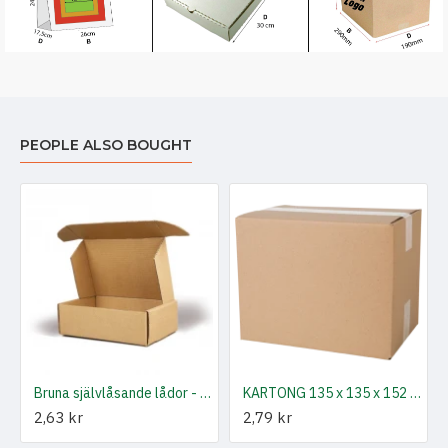
PEOPLE ALSO BOUGHT
01 x 43 mm
Bruna självlåsande lådor - 177 x 108 x 37 mm
KARTONG 135 x 135 x 152 mm
2,63 kr
2,79 kr