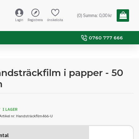
(0) Summa: 0,00 kr
Login
Registrera
önskelista
0760 777 666
ndsträckfilm i papper - 50
m
I LAGER
Artikel nr:
Handsträckfilm466-U
ntal