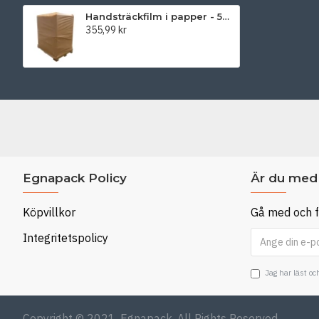
Handsträckfilm i papper - 50 cm
355,99 kr
Egnapack Policy
Är du med 
Köpvillkor
Gå med och f
Integritetspolicy
Jag har läst o
Copyright © 2021, Egnapack, All Rights Reserved