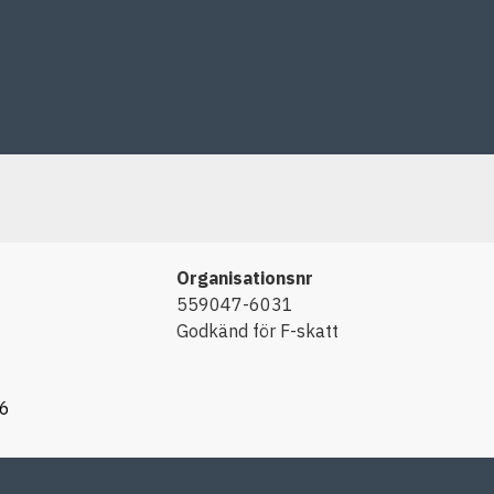
Organisationsnr
559047-6031
Godkänd för F-skatt
66