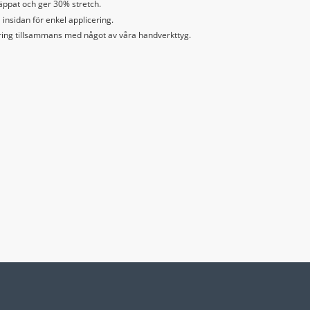
äppat och ger 30% stretch.
å insidan för enkel applicering.
ring tillsammans med något av våra handverkttyg.