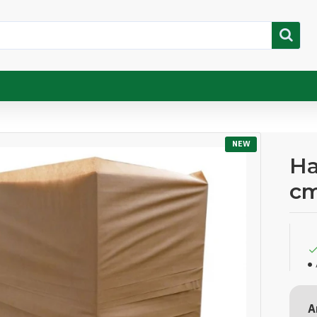
NEW
Ha
c
A