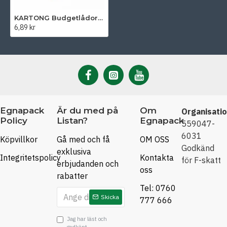
KARTONG Budgetlådor 320 x 225 x 250 mm
6,89 kr
Egnapack
Är du med på
Om
Organisati
Policy
Listan?
Egnapack
559047-
6031
Köpvillkor
Gå med och få
OM OSS
Godkänd
exklusiva
Integritetspolicy
Kontakta
för F-skatt
erbjudanden och
oss
rabatter
Tel: 0760
Skicka
777 666
Jag har läst och