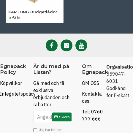
KARTONG Budgetlådor - 320 x 225 x 200 mm
5,93 kr
Egnapack
Är du med på
Om
Organisati
Policy
Listan?
Egnapack
559047-
6031
Köpvillkor
Gå med och få
OM OSS
Godkänd
exklusiva
Integritetspolicy
Kontakta
för F-skatt
erbjudanden och
oss
rabatter
Tel: 0760
Skicka
777 666
Jag har läst och