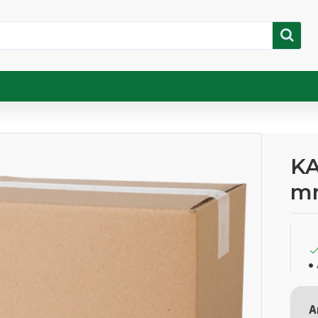
KA
m
A