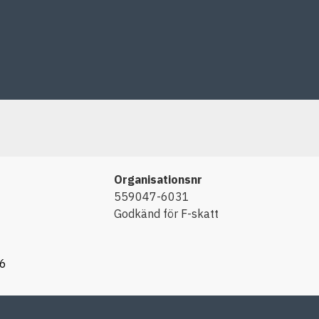
Organisationsnr
559047-6031
Godkänd för F-skatt
66