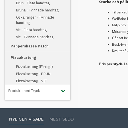
Starka och påli
Brun - Flata handtag
Bruna - Tvinnade handtag
Tillverka
Olika färger - Tvinnade
Wellådor k
handtag
Miljöinfo:
Vit - Flata handtag
Mötande yt
Vit - Tvinnade handtag
Går att be
Beskrivnin
Papperskasse Patch
Kvalitet 
Pizzakartong
Pris per styck. Le
Pizzakartong (Färdigt)
Pizzakartong - BRUN
Pizzakartong - VIT
Produkt med Tryck
NYLIGEN VISADE
MEST SEDD