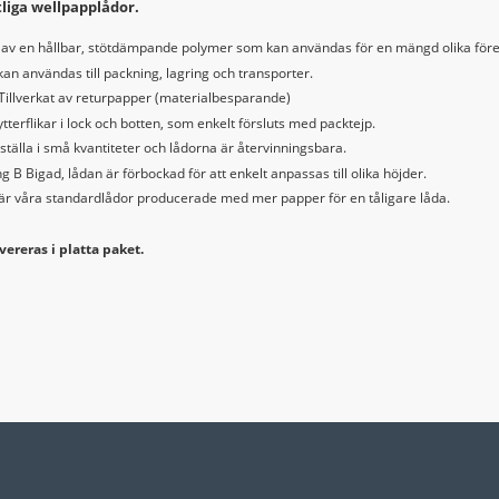
tliga wellpapplådor.
d av en hållbar, stötdämpande polymer som kan användas för en mängd olika för
an användas till packning, lagring och transporter.
 Tillverkat av returpapper (materialbesparande)
terflikar i lock och botten, som enkelt försluts med packtejp.
ställa i små kvantiteter och lådorna är återvinningsbara.
g B Bigad, lådan är förbockad för att enkelt anpassas till olika höjder.
S är våra standardlådor producerade med mer papper för en tåligare låda.
vereras i platta paket.