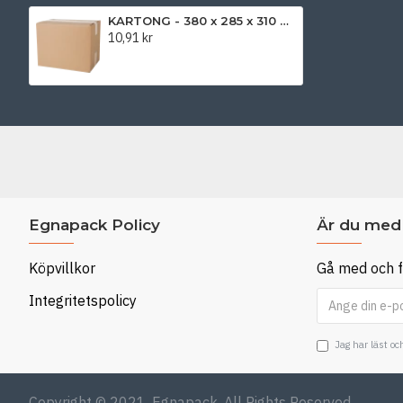
KARTONG - 380 x 285 x 310 mm
10,91 kr
Egnapack Policy
Är du med 
Köpvillkor
Gå med och f
Integritetspolicy
Jag har läst o
Copyright © 2021, Egnapack, All Rights Reserved