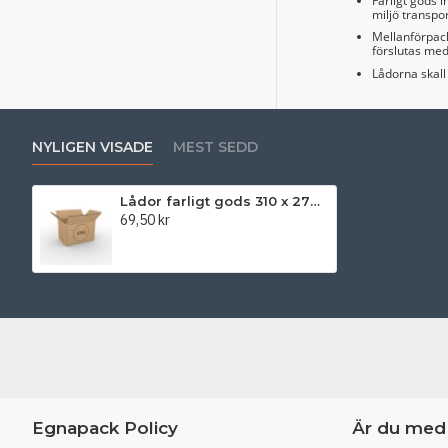
Farligt gods 
miljö transpor
Mellanförpack
förslutas med
Lådorna skall
NYLIGEN VISADE
MEST SEDD
Lådor farligt gods 310 x 279 x 272 mm
69,50 kr
Egnapack Policy
Är du med 