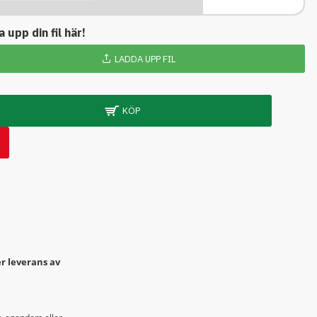
 upp din fil här!
LADDA UPP FIL
KÖP
r leverans av