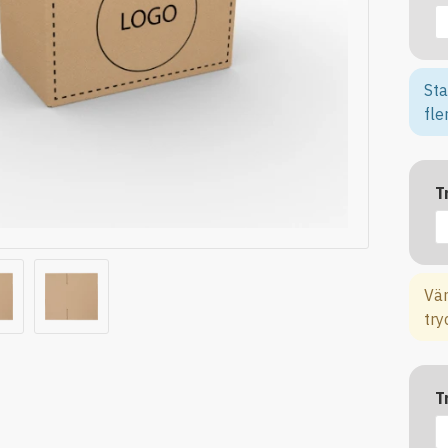
Sta
fle
T
Vän
try
T