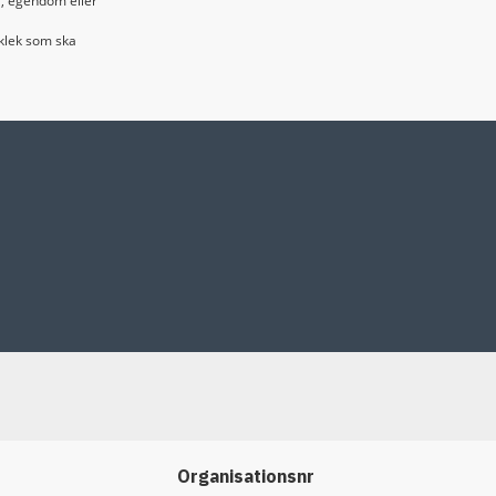
or, egendom eller
cklek som ska
Organisationsnr