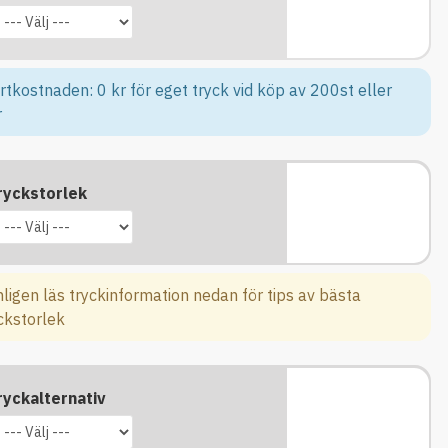
rtkostnaden: 0 kr för eget tryck vid köp av 200st eller
r
ryckstorlek
ligen läs tryckinformation nedan för tips av bästa
ckstorlek
ryckalternativ