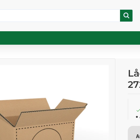
Lå
2
A