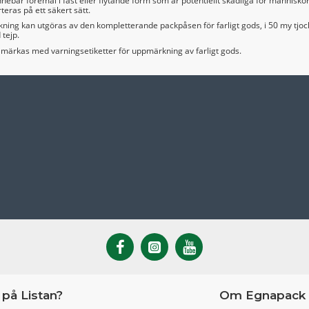
innebär föremål i fast eller flytande form som är potentiellt skadliga för människ
teras på ett säkert sätt.
ning kan utgöras av den kompletterande packpåsen för farligt gods, i 50 my tjo
 tejp.
 märkas med varningsetiketter för uppmärkning av farligt gods.
på Listan?
Om Egnapack