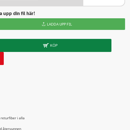
 upp din fil här!
LADDA UPP FIL
KÖP
eturfiber i alla
ed återvunnen