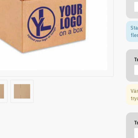
Sta
fle
T
Vän
try
T