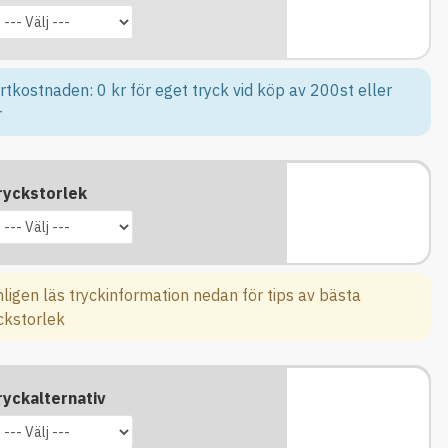
rtkostnaden: 0 kr för eget tryck vid köp av 200st eller
r
ryckstorlek
ligen läs tryckinformation nedan för tips av bästa
ckstorlek
ryckalternativ