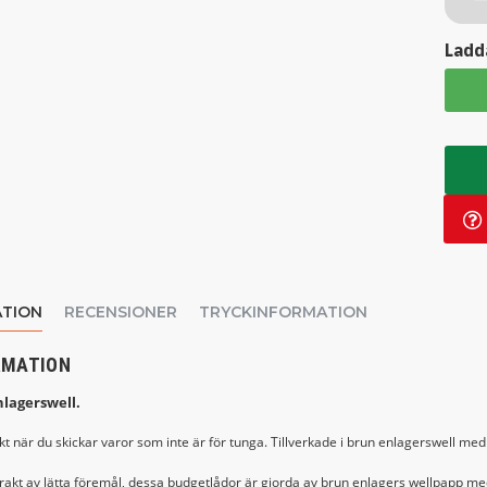
Ladda
TION
RECENSIONER
TRYCKINFORMATION
RMATION
nlagerswell.
t när du skickar varor som inte är för tunga. Tillverkade i brun enlagerswell med r
 frakt av lätta föremål, dessa budgetlådor är gjorda av brun enlagers wellpapp m