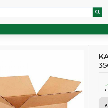
KA
35
A